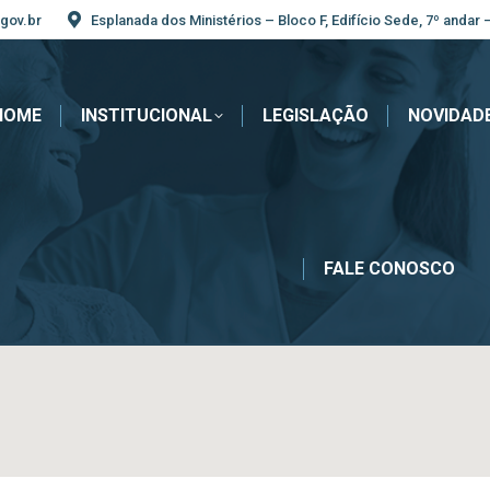
gov.br
Esplanada dos Ministérios – Bloco F, Edifício Sede, 7º andar 
HOME
INSTITUCIONAL
LEGISLAÇÃO
NOVIDAD
FALE CONOSCO