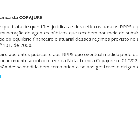
nica da COPAJURE
que trata de questões jurídicas e dos reflexos para os RPPS e pa
remuneração de agentes públicos que recebem por meio de subsí
do equilíbrio financeiro e atuarial desses regimes previsto no art
º 101, de 2000.
ceiro aos entes púbicos e aos RPPS que eventual medida pode oca
se conhecimento ao inteiro teor da Nota Técnica Copajure nº 01/2
nsão dessa medida bem como orienta-se aos gestores e dirige
4