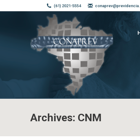
(61) 2021-5554
conaprev@previdencia.
Archives:
CNM