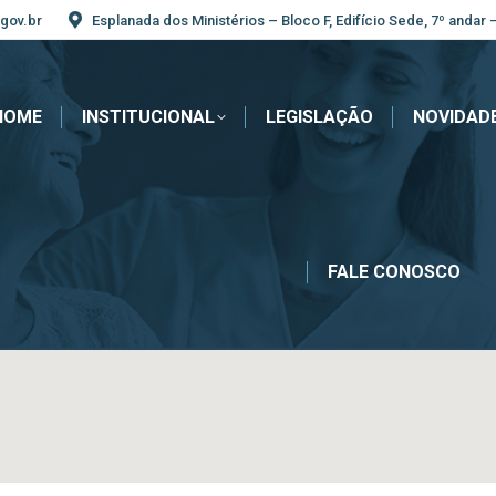
gov.br
Esplanada dos Ministérios – Bloco F, Edifício Sede, 7º andar 
HOME
INSTITUCIONAL
LEGISLAÇÃO
NOVIDAD
FALE CONOSCO