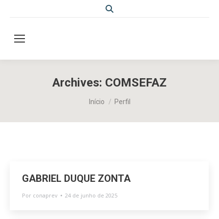
Search:
Archives:
COMSEFAZ
Você está aqui:
Início
Perfil
GABRIEL DUQUE ZONTA
Por
conaprev
24 de junho de 2025