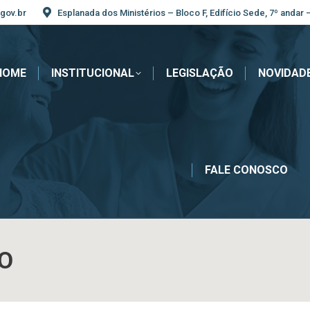
gov.br
Esplanada dos Ministérios – Bloco F, Edifício Sede, 7º andar 
HOME
INSTITUCIONAL
LEGISLAÇÃO
NOVIDAD
FALE CONOSCO
RO