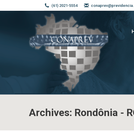
(61) 2021-5554
conaprev@previdencia.
Archives:
Rondônia - 