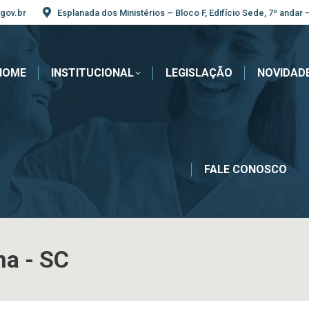
gov.br
Esplanada dos Ministérios – Bloco F, Edifício Sede, 7º andar 
HOME
INSTITUCIONAL
LEGISLAÇÃO
NOVIDAD
FALE CONOSCO
na - SC