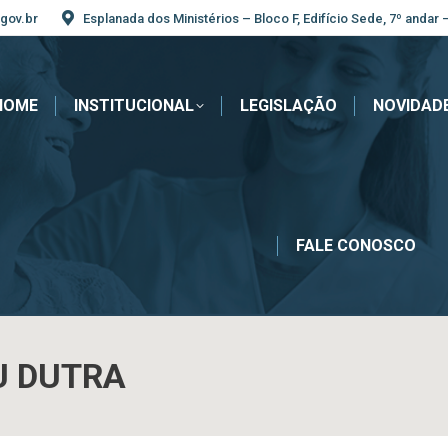
gov.br
Esplanada dos Ministérios – Bloco F, Edifício Sede, 7º andar 
HOME
INSTITUCIONAL
LEGISLAÇÃO
NOVIDAD
FALE CONOSCO
U DUTRA