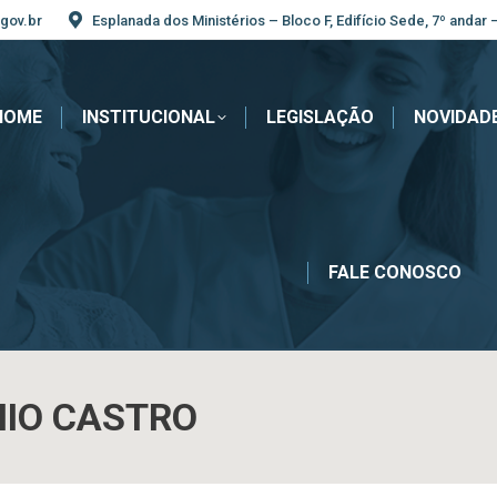
gov.br
Esplanada dos Ministérios – Bloco F, Edifício Sede, 7º andar 
HOME
INSTITUCIONAL
LEGISLAÇÃO
NOVIDAD
FALE CONOSCO
IO CASTRO