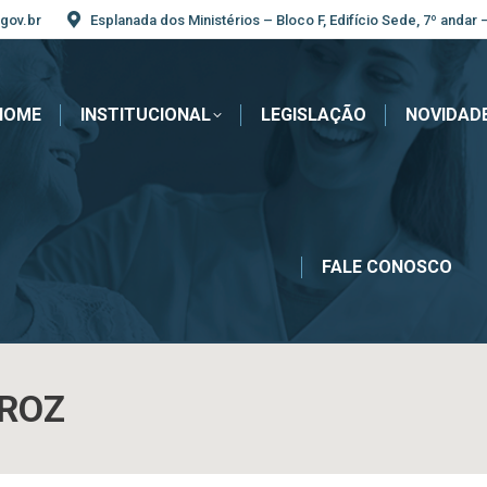
gov.br
Esplanada dos Ministérios – Bloco F, Edifício Sede, 7º andar 
HOME
INSTITUCIONAL
LEGISLAÇÃO
NOVIDAD
FALE CONOSCO
IROZ