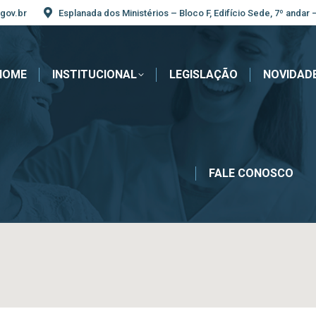
gov.br
Esplanada dos Ministérios – Bloco F, Edifício Sede, 7º andar 
HOME
INSTITUCIONAL
LEGISLAÇÃO
NOVIDAD
FALE CONOSCO