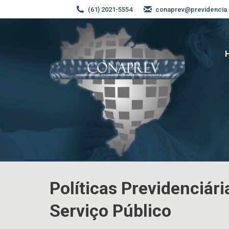
(61) 2021-5554
conaprev@previdencia.
Políticas Previdenciár
Serviço Público