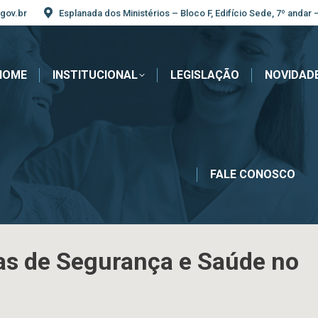
gov.br
Esplanada dos Ministérios – Bloco F, Edifício Sede, 7º andar 
HOME
INSTITUCIONAL
LEGISLAÇÃO
NOVIDAD
FALE CONOSCO
ias de Segurança e Saúde no