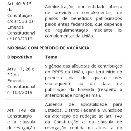
Art. 40, § 15
Administração, por entidade aberta
da
de previdência complementar, de
Constituição
planos de benefícios patrocinados
c/c art. 33 da
pelos entes federados, que depende
Emenda
de regulamentação mediante lei
Constitucional
complementar da União.
nº 103/2019
NORMAS COM PERÍODO DE VACÂNCIA
Dispositivo
Tema
Vigência das alíquotas de contribuição
Arts. 11, 28 e
do RPPS da União, que terá início no
32 da
primeiro dia do quarto mês
Emenda
subsequente ao da data de
Constitucional
publicação da Emenda (respeito a
nº 103/2019
anterioridade nonagesimal).
Ausência de aplicabilidade para
Art. 149 da
Estados, Distrito Federal e Municípios
Constituição
da alteração de redação ao art. 149
e a cláusula
da Constituição e da cláusula de
de revogação
revogação contida na alínea a do