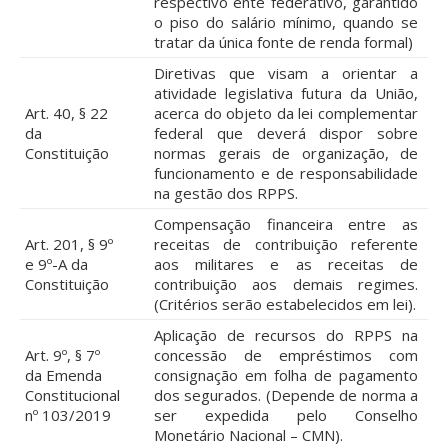
respectivo ente federativo, garantido
o piso do salário mínimo, quando se
tratar da única fonte de renda formal)
Diretivas que visam a orientar a
atividade legislativa futura da União,
Art. 40, § 22
acerca do objeto da lei complementar
da
federal que deverá dispor sobre
Constituição
normas gerais de organização, de
funcionamento e de responsabilidade
na gestão dos RPPS.
Compensação financeira entre as
Art. 201, § 9º
receitas de contribuição referente
e 9º-A da
aos militares e as receitas de
Constituição
contribuição aos demais regimes.
(Critérios serão estabelecidos em lei).
Aplicação de recursos do RPPS na
Art. 9º, § 7º
concessão de empréstimos com
da Emenda
consignação em folha de pagamento
Constitucional
dos segurados. (Depende de norma a
nº 103/2019
ser expedida pelo Conselho
Monetário Nacional – CMN).