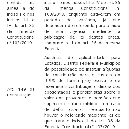
contida na
inciso I e nos incisos III e IV do art. 35
alínea a do
da Emenda Constitucional nº
inciso I e nos
103/2019, enquanto estiverem em
incisos III e
período de vacância, já que
IV do art. 35
dependem de referendo para o início
da Emenda
de sua vigência, mediante a
Constitucional
publicação de lei destes entes,
nº 103/2019
conforme o II do art. 36 da mesma
Emenda.
Ausência de aplicabilidade para
Estados, Distrito Federal e Municípios
da possibilidade de instituir alíquotas
de contribuição para o custeio do
RPPS de forma progressiva e de
fazer incidir contribuição ordinária dos
Art. 149 da
aposentados e pensionistas sobre o
Constituição
valor dos proventos e pensões que
superem o salário mínimo – em caso
de deficit atuarial – enquanto não
houver o referendo mediante lei de
que trata o inciso II do art. 36 da
Emenda Constitucional nº 103/2019.