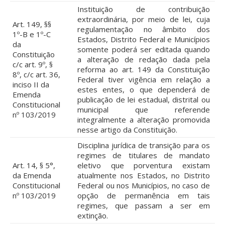
Instituição de contribuição
extraordinária, por meio de lei, cuja
Art. 149, §§
regulamentação no âmbito dos
1º-B e 1º-C
Estados, Distrito Federal e Municípios
da
somente poderá ser editada quando
Constituição
a alteração de redação dada pela
c/c art. 9º, §
reforma ao art. 149 da Constituição
8º, c/c art. 36,
Federal tiver vigência em relação a
inciso II da
estes entes, o que dependerá de
Emenda
publicação de lei estadual, distrital ou
Constitucional
municipal que referende
nº 103/2019
integralmente a alteração promovida
nesse artigo da Constituição.
Disciplina jurídica de transição para os
regimes de titulares de mandato
Art. 14, § 5°,
eletivo que porventura existam
da Emenda
atualmente nos Estados, no Distrito
Constitucional
Federal ou nos Municípios, no caso de
nº 103/2019
opção de permanência em tais
regimes, que passam a ser em
extinção.