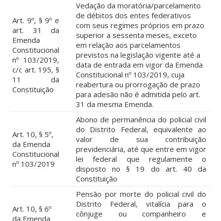
Vedação da moratória/parcelamento
de débitos dos entes federativos
Art. 9º, § 9º e
com seus regimes próprios em prazo
art. 31 da
superior a sessenta meses, exceto
Emenda
em relação aos parcelamentos
Constitucional
previstos na legislação vigente até a
nº 103/2019,
data de entrada em vigor da Emenda
c/c art. 195, §
Constitucional nº 103/2019, cuja
11 da
reabertura ou prorrogação de prazo
Constituição
para adesão não é admitida pelo art.
31 da mesma Emenda.
Abono de permanência do policial civil
do Distrito Federal, equivalente ao
Art. 10, § 5º,
valor de sua contribuição
da Emenda
previdenciária, até que entre em vigor
Constitucional
lei federal que regulamente o
nº 103/2019
disposto no § 19 do art. 40 da
Constituição
Pensão por morte do policial civil do
Distrito Federal, vitalícia para o
Art. 10, § 6º
cônjuge ou companheiro e
da Emenda