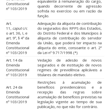
equivalente à remuneração do cargo,
Constitucional
quando decorrente de agressão
nº 103/2019
sofrida no exercício ou em razão da
função.
Art.
Adequação da alíquota de contribuição
11,
caput
c/c
do segurados dos RPPS dos Estados,
o art. 36, I, e
do Distrito Federal e dos Municípios à
art. 9º, § 4º da
alíquota de contribuição do servidor
Emenda
da União, que poderá ter impacto na
Constitucional
alíquota do ente, consoante o art. 2º
nº 103/2019
da Lei nº 9.717/1998 (*)
Art. 14 da
Vedação de adesão de novos
Emenda
segurados e de instituição de novos
Constitucional
regimes de previdência aplicáveis a
nº 103/2019
titulares de mandato eletivo.
Restrições à acumulação de
Art. 24 da
benefícios previdenciários e a
Emenda
recepção das regras sobre
Constitucional
acumulação de benefícios previstas na
nº 103/2019
legislação vigente ao tempo de sua
publicação, no que não for contrário.