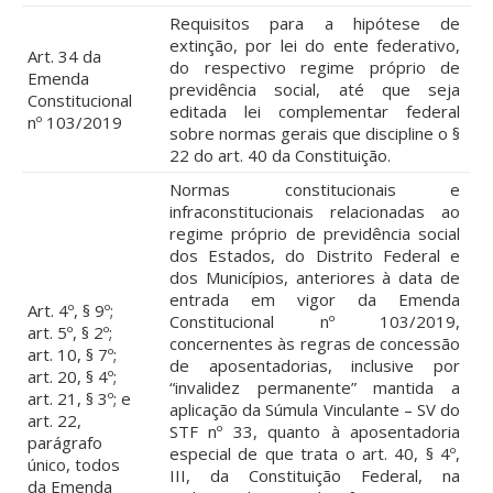
Requisitos para a hipótese de
extinção, por lei do ente federativo,
Art. 34 da
do respectivo regime próprio de
Emenda
previdência social, até que seja
Constitucional
editada lei complementar federal
nº 103/2019
sobre normas gerais que discipline o §
22 do art. 40 da Constituição.
Normas constitucionais e
infraconstitucionais relacionadas ao
regime próprio de previdência social
dos Estados, do Distrito Federal e
dos Municípios, anteriores à data de
entrada em vigor da Emenda
Art. 4º, § 9º;
Constitucional nº 103/2019,
art. 5º, § 2º;
concernentes às regras de concessão
art. 10, § 7º;
de aposentadorias, inclusive por
art. 20, § 4º;
“invalidez permanente” mantida a
art. 21, § 3º; e
aplicação da Súmula Vinculante – SV do
art. 22,
STF nº 33, quanto à aposentadoria
parágrafo
especial de que trata o art. 40, § 4º,
único, todos
III, da Constituição Federal, na
da Emenda