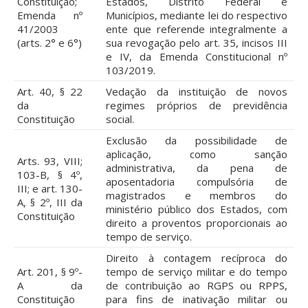
Constituição;
Estados, Distrito Federal e
Emenda nº
Municípios, mediante lei do respectivo
41/2003
ente que referende integralmente a
(arts. 2° e 6°)
sua revogação pelo art. 35, incisos III
e IV, da Emenda Constitucional nº
103/2019.
Art. 40, § 22
Vedação da instituição de novos
da
regimes próprios de previdência
Constituição
social.
Exclusão da possibilidade de
aplicação, como sanção
Arts. 93, VIII;
administrativa, da pena de
103-B, § 4º,
aposentadoria compulsória de
III; e art. 130-
magistrados e membros do
A, § 2º, III da
ministério público dos Estados, com
Constituição
direito a proventos proporcionais ao
tempo de serviço.
Direito à contagem recíproca do
Art. 201, § 9º-
tempo de serviço militar e do tempo
A da
de contribuição ao RGPS ou RPPS,
Constituição
para fins de inativação militar ou