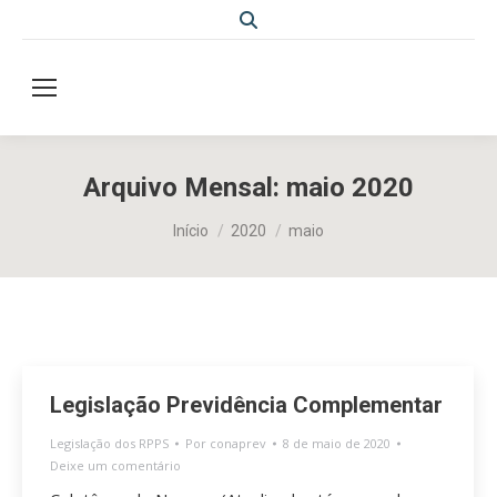
Search:
Arquivo Mensal:
maio 2020
Você está aqui:
Início
2020
maio
Legislação Previdência Complementar
Legislação dos RPPS
Por
conaprev
8 de maio de 2020
Deixe um comentário