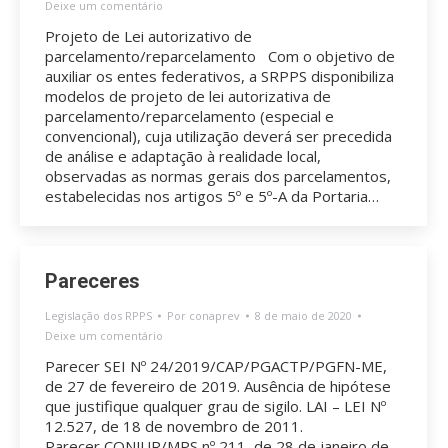
Deixe um comentário
Projeto de Lei autorizativo de
parcelamento/reparcelamento Com o objetivo de
auxiliar os entes federativos, a SRPPS disponibiliza
modelos de projeto de lei autorizativa de
parcelamento/reparcelamento (especial e
convencional), cuja utilização deverá ser precedida
de análise e adaptação à realidade local,
observadas as normas gerais dos parcelamentos,
estabelecidas nos artigos 5º e 5º-A da Portaria…
Pareceres
Legislação dos RPPS
Por
conaprev
8 de maio de 2020
Deixe um comentário
Parecer SEI Nº 24/2019/CAP/PGACTP/PGFN-ME,
de 27 de fevereiro de 2019. Ausência de hipótese
que justifique qualquer grau de sigilo. LAI – LEI Nº
12.527, de 18 de novembro de 2011.
Parecer CONJUR/MPS nº 211, de 28 de janeiro de