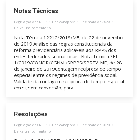
Notas Técnicas
Legislação dos RPPS
Por
conaprev
8 de maio de 2020
Deixe um comentário
Nota Técnica 12212/2019/ME, de 22 de novembro
de 2019 Análise das regras constitucionais da
reforma previdenciária aplicáveis aos RPPS dos
entes federados subnacionais. Nota Técnica SEI
1/2019/CONOR/CGNAL/SRPPS/SPREV-ME, de 28
de janeiro de 2019Contagem recíproca de tempo
especial entre os regimes de previdência social.
Validade da contagem recíproca do tempo especial
em si, sem conversão, para…
Resoluções
Legislação dos RPPS
Por
conaprev
8 de maio de 2020
Deixe um comentário