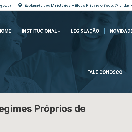
gov.br
Esplanada dos Ministérios – Bloco F, Edifício Sede, 7º andar 
HOME
INSTITUCIONAL
LEGISLAÇÃO
NOVIDAD
FALE CONOSCO
Regimes Próprios de