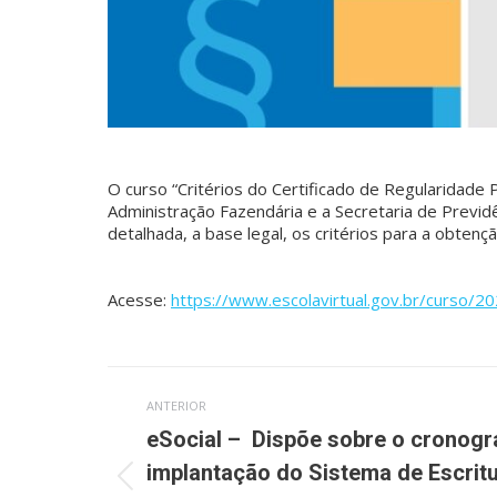
O curso “Critérios do Certificado de Regularidade 
Administração Fazendária e a Secretaria de Previ
detalhada, a base legal, os critérios para a obte
Acesse:
https://www.escolavirtual.gov.br/curso/20
Navegação
ANTERIOR
de
eSocial – Dispõe sobre o cronog
implantação do Sistema de Escrit
post:
Post